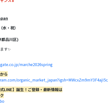
ャンス❣️
apan
日（水・祝）
京都品川区)
ます✨
s-gate.co.jp/marche2026spring
から
agram.com/organic_market_japan?igsh=MWcxZm9mY3F4ajI5
式LINE】誕生！ご登録・最新情報は
ク
lbo