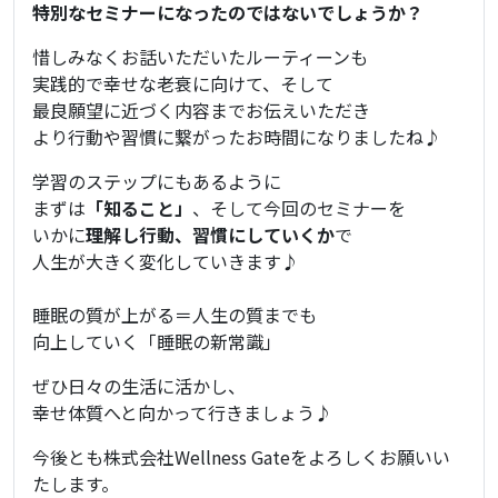
特別なセミナーになった
の
ではないでしょうか？
惜しみなくお話いただいたルーティーンも
実践的で幸せな老衰に向けて、そして
最良願望に近づく内容までお伝えいただき
より行動や習慣に繋がったお時間になりましたね♪
学習
の
ステップにもあるように
まずは
「知ること」
、そして今
回
の
セミナーを
いかに
理解し行動、習慣にしていくか
で
人生が大きく変化していきます♪
睡眠
の
質が上がる＝人生
の
質までも
向上していく「
睡眠
の
新
常識
」
ぜひ日々
の
生活に活かし、
幸せ体質へと向かって行きましょう♪
今後とも株式会社Wellness Gateをよろしくお願いい
たします。