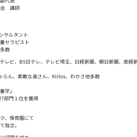
副代表
会 講師
コンサルタント
栄養セラピスト
多数
テレビ、BS日テレ、テレビ埼玉、日経新聞、朝日新聞、産経
じゃらん、素敵な奥さん、Kiitos、わかさ他多数
養学』
グ27部門１位を獲得
ク、保育園にて
て独立。