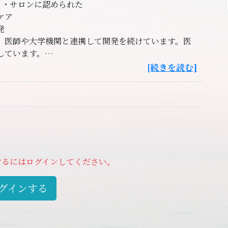
ク・サロンに認められた
ケア
発
、医師や大学機関と連携して開発を続けています。医
しています。
[続きを読む]
バター、オリーブ果実油、ヤシの実、ホホバ種子油、
れる材料は全て100%天然由来成分にこだわっていま
いいただける安全設計
製品ですので、お肌のピリつきや刺激がないよう安
するにはログインしてください。
グインする
持つ方にご愛用いただいています：