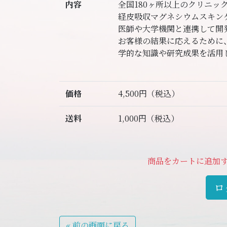
内容
全国180ヶ所以上のクリニッ
経皮吸収マグネシウムスキン
医師や大学機関と連携して開
お客様の結果に応えるために
学的な知識や研究成果を活用
100%天然由来成分
マグネシウム、米ぬか、シア
価格
4,500円（税込）
ナタネなどマグバームに含ま
す。
送料
1,000円（税込）
お子様やリップケアにもお使
大切なお肌にお使いいただく
商品をカートに追加
心・安全を最も重視。
ロ
容量：100g（約1ヶ月分）
●こんな方におすすめ
マグバームはこんなお悩みを
« 前の画面に戻る