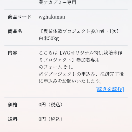
業アカデミー専用
商品コード
wghakumai
商品名
【農業体験プロジェクト参加者・1次】
白米50kg
内容
こちらは【WGオリジナル特別栽培米作
りプロジェクト】参加者専用
のフォームです。
必ずプロジェクトの申込み、決済完了後
に申込みをお願いいたします。
[続きを読む]
【お米の配送について】
・プロジェクト参加者にはWellness
価格
0円（税込）
Gateオリジナル特別栽培米を
５０Kg分確保いたします。
送料
0円（税込）
・お米は2025年12月〜2026年4月までの
5ヶ月間、毎月10Kgずつの配送を予定し